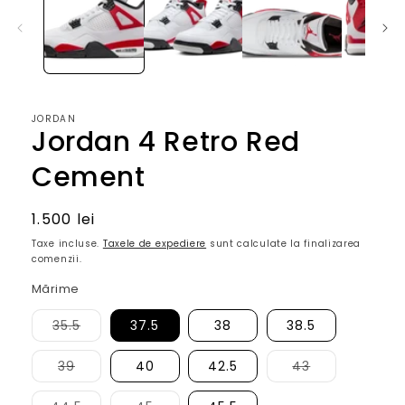
1
într-
o
fereastră
modală
JORDAN
Jordan 4 Retro Red
Cement
Preţ
1.500 lei
obişnuit
Taxe incluse.
Taxele de expediere
sunt calculate la finalizarea
comenzii.
Mărime
Varianta
35.5
37.5
38
38.5
are
stocul
epuizat
Varianta
Varianta
39
40
42.5
43
sau
are
are
este
stocul
stocul
indisponibilă
epuizat
epuizat