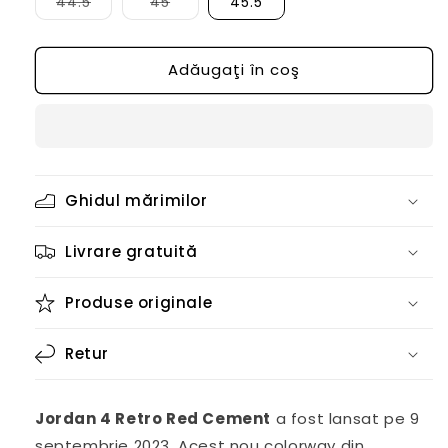
Varianta
Varianta
44.5
45
45.5
sau
sau
are
are
este
este
stocul
stocul
indisponibilă
indisponibilă
epuizat
epuizat
sau
sau
Adăugaţi în coş
este
este
indisponibilă
indisponibilă
Ghidul mărimilor
Livrare gratuită
Produse originale
Retur
Jordan 4 Retro Red Cement
a fost lansat pe 9
septembrie 2023. Acest nou colorway din