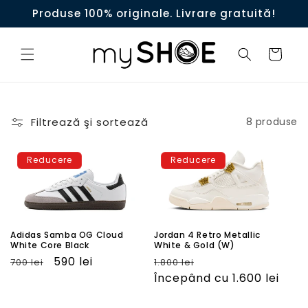
Salt la
Produse 100% originale. Livrare gratuită!
conţinut
Coş
Filtrează şi sortează
8 produse
Reducere
Reducere
Adidas Samba OG Cloud
Jordan 4 Retro Metallic
White Core Black
White & Gold (W)
Preţ
Preţ
590 lei
Preţ
Preţ
700 lei
1.800 lei
obişnuit
redus
obişnuit
Începând cu 1.600 lei
redus