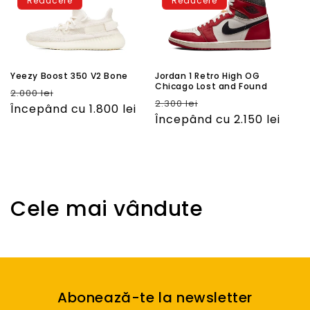
Reducere
Reducere
Yeezy Boost 350 V2 Bone
Jordan 1 Retro High OG
Chicago Lost and Found
Preţ
Preţ
2.000 lei
Preţ
Preţ
2.300 lei
obişnuit
Începând cu 1.800 lei
redus
obişnuit
Începând cu 2.150 lei
redus
C
Cele mai vândute
o
l
e
Abonează-te la newsletter