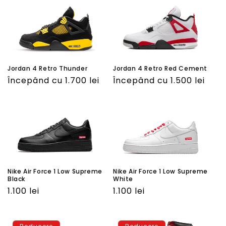
Jordan 4 Retro Thunder
Jordan 4 Retro Red Cement
Preţ
Începând cu 1.700 lei
Preţ
Începând cu 1.500 lei
obişnuit
obişnuit
Nike Air Force 1 Low Supreme
Nike Air Force 1 Low Supreme
Black
White
Preţ
1.100 lei
Preţ
1.100 lei
obişnuit
obişnuit